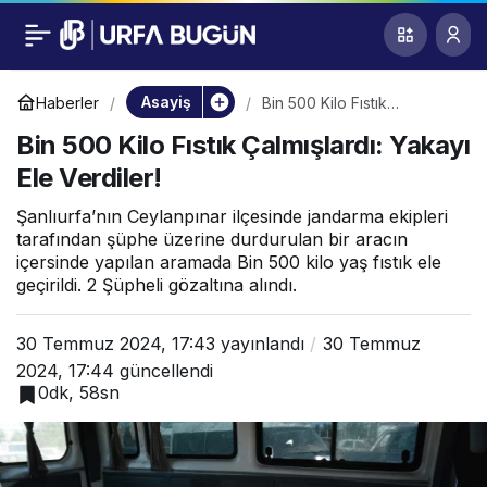
Bin 500 Kilo Fıstık
0
Çalmışlardı: Yakayı
Asayiş
Haberler
Bin 500 Kilo Fıstık
Çalmışlardı: Yakayı Ele
Bin 500 Kilo Fıstık Çalmışlardı: Yakayı
Verdiler!
Ele Verdiler!
Ele Verdiler!
Şanlıurfa’nın Ceylanpınar ilçesinde jandarma ekipleri
tarafından şüphe üzerine durdurulan bir aracın
içersinde yapılan aramada Bin 500 kilo yaş fıstık ele
geçirildi. 2 Şüpheli gözaltına alındı.
30 Temmuz 2024, 17:43
yayınlandı
30 Temmuz
2024, 17:44
güncellendi
0dk, 58sn