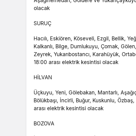
Aşağıhemedan, Göldere ve Yukarıçaykuyu ma
olacak
SURUÇ
Hacılı, Eskiören, Köseveli, Ezgil, Bellik, Ye
Kalkanlı, Bilge, Dumlukuyu, Çomak, Gölen,
Zeyrek, Yukarıbostancı, Karahüyük, Ortab
18:00 arası elektrik kesintisi olacak
HİLVAN
Üçkuyu, Yeni, Gölebakan, Mantarlı, Aşağıç
Bölükbaşı, İncirli, Buğur, Kuskunlu, Özbaş
arası elektrik kesintisi olacak
BOZOVA