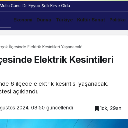
 Mutlu Günü: Dr. Eyyüp Şelli Kirve Oldu
dem
Ekonomi
Dünya
Türkiye
Kültür Sanat
Politika
irçok İlçesinde Elektrik Kesintileri Yaşanacak!
çesinde Elektrik Kesintileri
de 6 ilçede elektrik kesintisi yaşanacak.
istesi açıklandı.
ğustos 2024, 08:50
güncellendi
1dk, 29sn