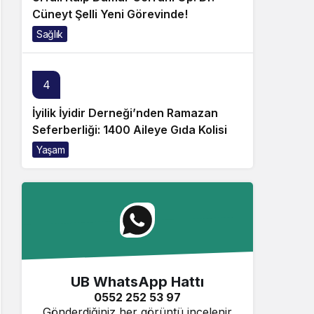
Cüneyt Şelli Yeni Görevinde!
Sağlık
4
İyilik İyidir Derneği’nden Ramazan
Seferberliği: 1400 Aileye Gıda Kolisi
Yaşam
UB WhatsApp Hattı
0552 252 53 97
Gönderdiğiniz her görüntü incelenir