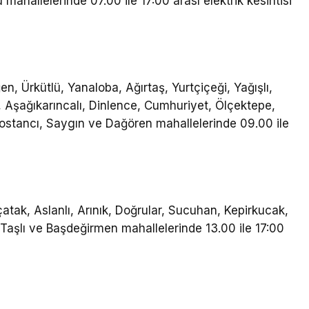
hallelerinde 07.00 ile 17:00 arası elektrik kesintisi
ğen, Ürkütlü, Yanaloba, Ağırtaş, Yurtçiçeği, Yağışlı,
 Aşağıkarıncalı, Dinlence, Cumhuriyet, Ölçektepe,
ostancı, Saygın ve Dağören mahallelerinde 09.00 ile
atak, Aslanlı, Arınık, Doğrular, Sucuhan, Kepirkucak,
, Taşlı ve Başdeğirmen mahallelerinde 13.00 ile 17:00