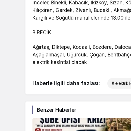
İnceler, Binekli, Kabacık, İkizköy, Sızan, Kö
Kılıçören, Gerdek, Zivanlı, Budaklı, Akmağara
Kargılı ve Söğütlü mahallelerinde 13.00 ile 
BİRECİK
Ağırtaş, Diktepe, Kocaali, Bozdere, Daloc
Aşağıalmaşar, Uğurcuk, Çoğan, Bentbahçesi
elektrik kesintisi olacak
Haberle ilgili daha fazlası:
# elektrik k
Benzer Haberler