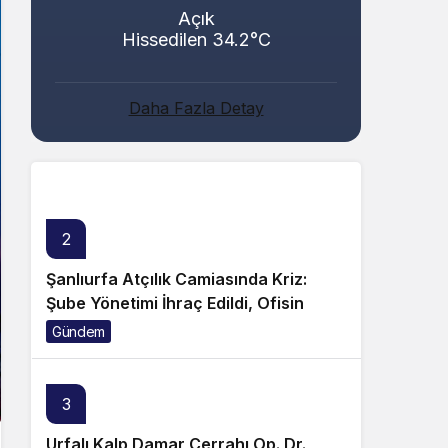
Açık
Hissedilen 34.2°C
Abacı ve Abul Ailelerinin Mutlu Günü!
Daha Fazla Detay
Genel
2
Şanlıurfa Atçılık Camiasında Kriz:
Şube Yönetimi İhraç Edildi, Ofisin
Taşınmasına Tepki Büyüyor!
Gündem
3
Urfalı Kalp Damar Cerrahı Op. Dr.