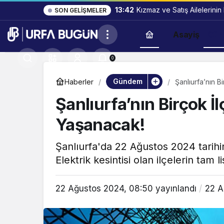
13:42
Kızmaz ve Satış Ailelerinin
SON GELIŞMELER
Asayiş
Gün
0
Gündem
Haberler
Şanlıurfa’nın B
Şanlıurfa’nın Birçok İl
Yaşanacak!
Şanlıurfa'da 22 Ağustos 2024 tarihin
Elektrik kesintisi olan ilçelerin tam l
22 Ağustos 2024, 08:50
yayınlandı
22 A