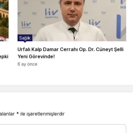
Sağlık
Urfalı Kalp Damar Cerrahı Op. Dr. Cüneyt Şelli
epki
Yeni Görevinde!
6 ay önce
 alanlar
*
ile işaretlenmişlerdir