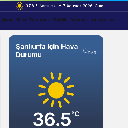
37.8 °
Şanlıurfa
7 Ağustos 2026, Cum
Spor
Bilim Teknoloji
Sağlık
Yaşam
Kategoriler
Şanlıurfa için Hava
11:59
Durumu
36.5
°C