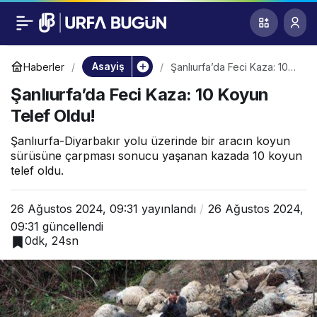
Şanlıurfa’da Feci
0
Kaza: 10 Koyun Telef
Asayiş
Haberler
Şanlıurfa’da Feci Kaza: 10
Koyun Telef Oldu!
Şanlıurfa’da Feci Kaza: 10 Koyun
Oldu!
Telef Oldu!
Şanlıurfa-Diyarbakır yolu üzerinde bir aracın koyun
sürüsüne çarpması sonucu yaşanan kazada 10 koyun
telef oldu.
26 Ağustos 2024, 09:31
yayınlandı
26 Ağustos 2024,
09:31
güncellendi
0dk, 24sn