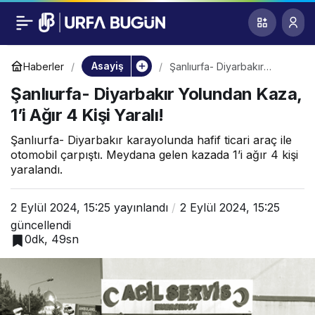
Şanlıurfa- Diyarbakır
0
Yolundan Kaza, 1’i
Asayiş
Haberler
Şanlıurfa- Diyarbakır
Yolundan Kaza, 1’i Ağır 4
Şanlıurfa- Diyarbakır Yolundan Kaza,
Kişi Yaralı!
Ağır 4 Kişi Yaralı!
1’i Ağır 4 Kişi Yaralı!
Şanlıurfa- Diyarbakır karayolunda hafif ticari araç ile
otomobil çarpıştı. Meydana gelen kazada 1’i ağır 4 kişi
yaralandı.
2 Eylül 2024, 15:25
yayınlandı
2 Eylül 2024, 15:25
güncellendi
0dk, 49sn