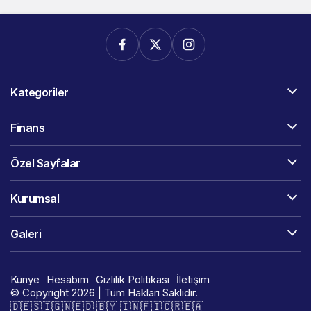
Kategoriler
Finans
Özel Sayfalar
Kurumsal
Galeri
Künye
Hesabım
Gizlilik Politikası
İletişim
© Copyright 2026 | Tüm Hakları Saklıdır.
🇩​​​​​🇪​​​​​🇸​​​​​🇮​​​​​🇬​​​​​🇳​​​​​🇪​​​​​🇩​​​​​ 🇧​​​​​🇾​​​​​ 🇮​​​​​🇳​​​​​🇫​​​​​🇮​​​​​🇨​​​​​🇷​​​​​🇪​​​​​🇦​​​​​​​​​​