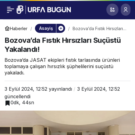
Bozova’da Fıstık
0
Hırsızları Suçüstü
Asayiş
Haberler
Bozova’da Fıstık Hırsızları
Suçüstü Yakalandı!
Bozova’da Fıstık Hırsızları Suçüstü
Yakalandı!
Yakalandı!
Bozova’da JASAT ekipleri fıstık tarlasında ürünleri
toplamaya çalışan hırsızlık şüphelilerini suçüstü
yakaladı.
3 Eylül 2024, 12:52
yayınlandı
3 Eylül 2024, 12:52
güncellendi
0dk, 44sn