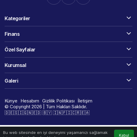
Kategoriler
Finans
Özel Sayfalar
Kurumsal
Galeri
Künye
Hesabım
Gizlilik Politikası
İletişim
© Copyright 2026 | Tüm Hakları Saklıdır.
🇩​​​​​🇪​​​​​🇸​​​​​🇮​​​​​🇬​​​​​🇳​​​​​🇪​​​​​🇩​​​​​ 🇧​​​​​🇾​​​​​ 🇮​​​​​🇳​​​​​🇫​​​​​🇮​​​​​🇨​​​​​🇷​​​​​🇪​​​​​🇦​​​​​​​​​​
Bu web sitesinde en iyi deneyimi yaşamanızı sağlamak
Kabul