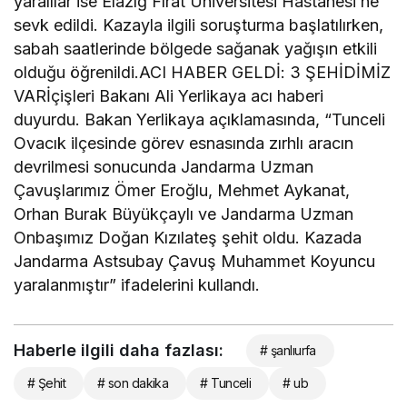
yaralılar ise Elazığ Fırat Üniversitesi Hastanesi’ne
sevk edildi. Kazayla ilgili soruşturma başlatılırken,
sabah saatlerinde bölgede sağanak yağışın etkili
olduğu öğrenildi.ACI HABER GELDİ: 3 ŞEHİDİMİZ
VARİçişleri Bakanı Ali Yerlikaya acı haberi
duyurdu. Bakan Yerlikaya açıklamasında, “Tunceli
Ovacık ilçesinde görev esnasında zırhlı aracın
devrilmesi sonucunda Jandarma Uzman
Çavuşlarımız Ömer Eroğlu, Mehmet Aykanat,
Orhan Burak Büyükçaylı ve Jandarma Uzman
Onbaşımız Doğan Kızılateş şehit oldu. Kazada
Jandarma Astsubay Çavuş Muhammet Koyuncu
yaralanmıştır” ifadelerini kullandı.
Haberle ilgili daha fazlası:
# şanlıurfa
# Şehit
# son dakika
# Tunceli
# ub