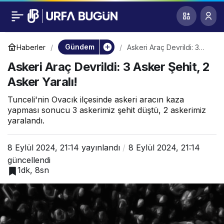
Askeri Araç Devrildi:
0
3 Asker Şehit, 2
Gündem
Haberler
Askeri Araç Devrildi: 3
Asker Şehit, 2 Asker
Askeri Araç Devrildi: 3 Asker Şehit, 2
Yaralı!
Asker Yaralı!
Asker Yaralı!
Tunceli'nin Ovacık ilçesinde askeri aracın kaza
yapması sonucu 3 askerimiz şehit düştü, 2 askerimiz
yaralandı.
8 Eylül 2024, 21:14
yayınlandı
8 Eylül 2024, 21:14
güncellendi
1dk, 8sn