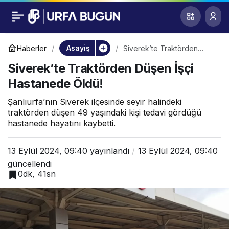
Siverek’te Traktörden
0
Düşen İşçi Hastanede
Asayiş
Haberler
Siverek’te Traktörden
Düşen İşçi Hastanede Öldü!
Siverek’te Traktörden Düşen İşçi
Öldü!
Hastanede Öldü!
Şanlıurfa’nın Siverek ilçesinde seyir halindeki
traktörden düşen 49 yaşındaki kişi tedavi gördüğü
hastanede hayatını kaybetti.
13 Eylül 2024, 09:40
yayınlandı
13 Eylül 2024, 09:40
güncellendi
0dk, 41sn