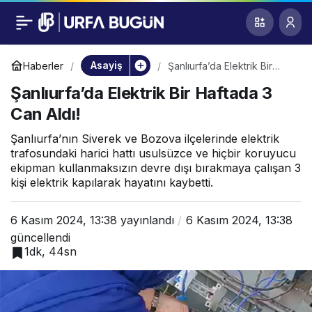
Şanlıurfa’da Elektrik
0
Bir Haftada 3 Can
Asayiş
Haberler
Şanlıurfa’da Elektrik Bir
Haftada 3 Can Aldı!
Şanlıurfa’da Elektrik Bir Haftada 3
Aldı!
Can Aldı!
Şanlıurfa’nın Siverek ve Bozova ilçelerinde elektrik
trafosundaki harici hattı usulsüzce ve hiçbir koruyucu
ekipman kullanmaksızın devre dışı bırakmaya çalışan 3
kişi elektrik kapılarak hayatını kaybetti.
6 Kasım 2024, 13:38
yayınlandı
6 Kasım 2024, 13:38
güncellendi
1dk, 44sn