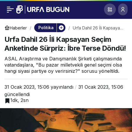
Urfa Dahil 26 İli
0
Kapsayan Seçim
Politika
Haberler
Urfa Dahil 26 İli Kapsayan
Seçim Anketinde Sürpriz:
Urfa Dahil 26 İli Kapsayan Seçim
İbre Terse Döndü!
Anketinde Sürpriz:
Anketinde Sürpriz: İbre Terse Döndü!
İbre Terse Döndü!
ASAL Araştırma ve Danışmanlık Şirketi çalışmasında
vatandaşlara, "Bu pazar milletvekili genel seçimi olsa
hangi siyasi partiye oy verirsiniz?" sorusu yöneltildi.
31 Ocak 2023, 15:06
yayınlandı
31 Ocak 2023, 15:06
güncellendi
1dk, 2sn