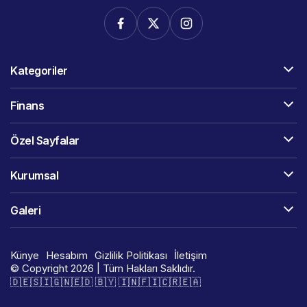
Kategoriler
Finans
Özel Sayfalar
Kurumsal
Galeri
Künye
Hesabım
Gizlilik Politikası
İletişim
© Copyright 2026 | Tüm Hakları Saklıdır.
🇩​​​​​🇪​​​​​🇸​​​​​🇮​​​​​🇬​​​​​🇳​​​​​🇪​​​​​🇩​​​​​ 🇧​​​​​🇾​​​​​ 🇮​​​​​🇳​​​​​🇫​​​​​🇮​​​​​🇨​​​​​🇷​​​​​🇪​​​​​🇦​​​​​​​​​​