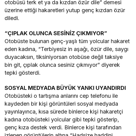
otobüsü terk et ya da kızdan özür dile” demesi
üzerine ettiği hakaretleri yutup genç kızdan özür
diledi.
“ÇIPLAK OLUNCA SESİNİZ ÇIKMIYOR”
Otobüste bulunan genç-yaşlı tüm yolcular hakaret
eden kadına, “Terbiyesiz in aşağı, özür dile, saygı
duyacaksın, tiksiniyorsan otobüse değil taksiye
bin git, çıplak olunca sesiniz çıkmıyor” diyerek
tepki gösterdi.
SOSYAL MEDYADA BÜYÜK YANKI UYANDIRDI
Otobüsteki o tartışma anlarını cep telefonu ile
kaydeden bir kişi görüntüleri sosyal medyada
yayınlayınca, kısa sürede binlerce kişi hakaretçi
kadına otobüsteki yolcular gibi tepki gösterip,
genç kıza destek verdi. Binlerce kişi tarafından
izlenen görüntülerin altına “Hadsize haddini