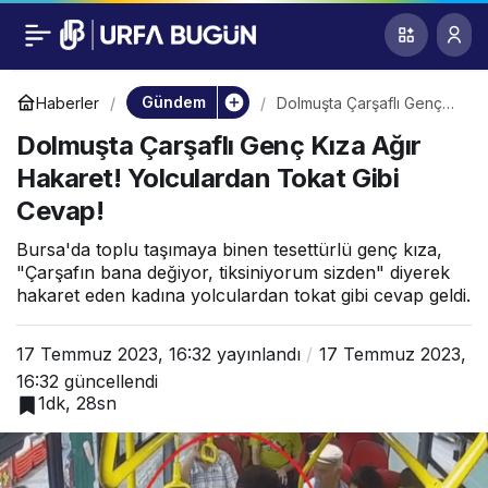
Dolmuşta Çarşaflı
0
Genç Kıza Ağır
Gündem
Haberler
Dolmuşta Çarşaflı Genç
Kıza Ağır Hakaret!
Dolmuşta Çarşaflı Genç Kıza Ağır
Yolculardan Tokat Gibi
Hakaret! Yolculardan
Cevap!
Hakaret! Yolculardan Tokat Gibi
Cevap!
Tokat Gibi Cevap!
Bursa'da toplu taşımaya binen tesettürlü genç kıza,
"Çarşafın bana değiyor, tiksiniyorum sizden" diyerek
hakaret eden kadına yolculardan tokat gibi cevap geldi.
17 Temmuz 2023, 16:32
yayınlandı
17 Temmuz 2023,
16:32
güncellendi
1dk, 28sn