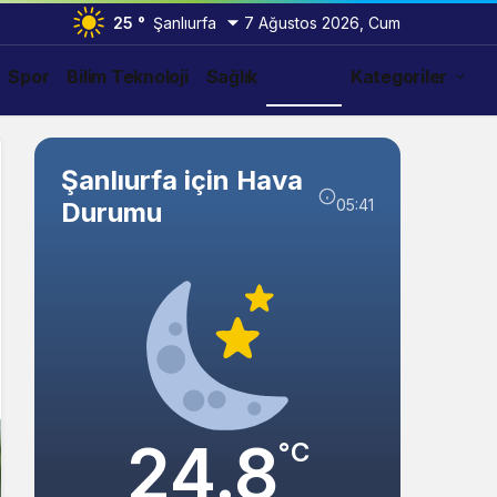
25 °
Şanlıurfa
7 Ağustos 2026, Cum
Spor
Bilim Teknoloji
Sağlık
Yaşam
Kategoriler
Şanlıurfa için Hava
05:41
Durumu
24.8
°C