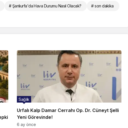
# Şanlıurfa'da Hava Durumu Nasıl Olacak?
# son dakika
Sağlık
Urfalı Kalp Damar Cerrahı Op. Dr. Cüneyt Şelli
epki
Yeni Görevinde!
6 ay önce