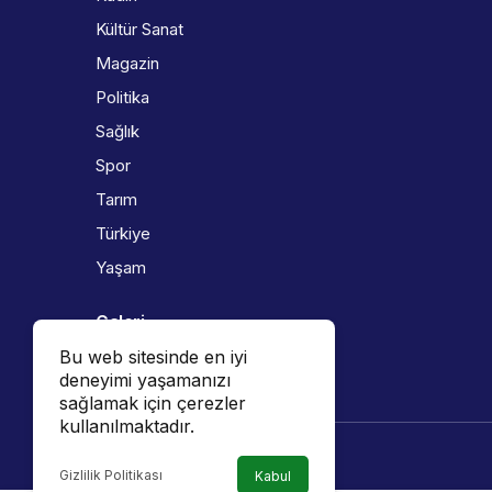
Kültür Sanat
Magazin
Politika
Sağlık
Spor
Tarım
Türkiye
Yaşam
Galeri
Bu web sitesinde en iyi
Foto Galeri
deneyimi yaşamanızı
Video Galeri
sağlamak için çerezler
kullanılmaktadır.
Gizlilik Politikası
Kabul