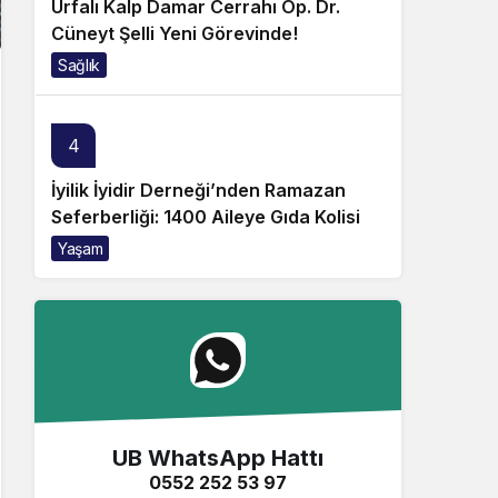
Urfalı Kalp Damar Cerrahı Op. Dr.
Cüneyt Şelli Yeni Görevinde!
Sağlık
4
İyilik İyidir Derneği’nden Ramazan
Seferberliği: 1400 Aileye Gıda Kolisi
Yaşam
UB WhatsApp Hattı
0552 252 53 97