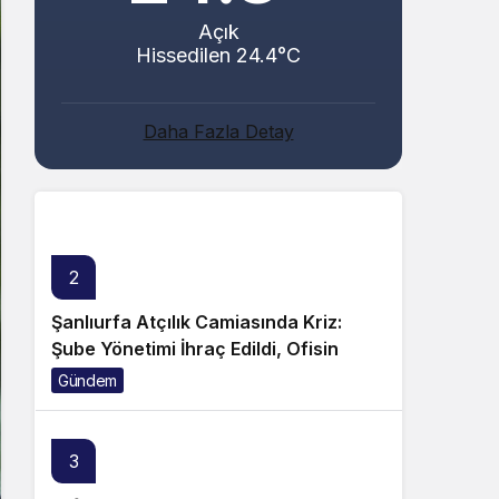
Açık
Hissedilen 24.4°C
Abacı ve Abul Ailelerinin Mutlu Günü!
Daha Fazla Detay
Genel
2
Şanlıurfa Atçılık Camiasında Kriz:
Şube Yönetimi İhraç Edildi, Ofisin
Taşınmasına Tepki Büyüyor!
Gündem
3