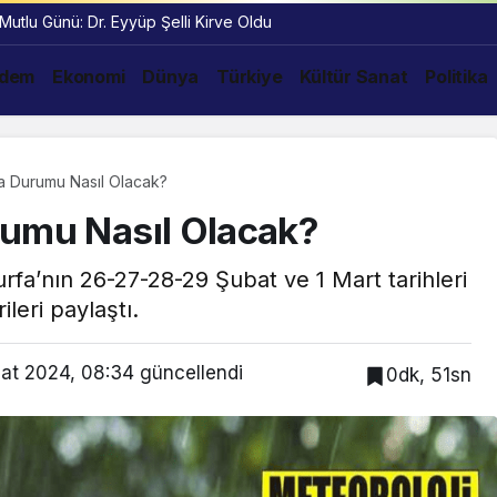
 Mutlu Günü: Dr. Eyyüp Şelli Kirve Oldu
dem
Ekonomi
Dünya
Türkiye
Kültür Sanat
Politika
a Durumu Nasıl Olacak?
rumu Nasıl Olacak?
fa’nın 26-27-28-29 Şubat ve 1 Mart tarihleri
leri paylaştı.
at 2024, 08:34
güncellendi
0dk, 51sn