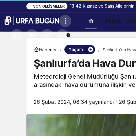
13:42
Kızmaz ve Satış Ailelerinin
SON GELIŞMELER
Asayiş
Gün
0
Yaşam
Haberler
Şanlıurfa’da Hav
Şanlıurfa’da Hava Du
Meteoroloji Genel Müdürlüğü Şanlıur
arasındaki hava durumuna ilişkin veri
26 Şubat 2024, 08:34
yayınlandı
26 Şub